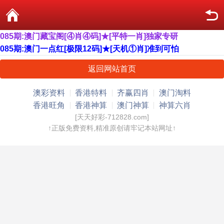
085期:澳门藏宝阁[④肖④码]★[平特一肖]独家专研
085期:澳门一点红[极限12码]★[天机①肖]准到可怕
返回网站首页
澳彩资料
香港特料
齐赢四肖
澳门淘料
香港旺角
香港神算
澳门神算
神算六肖
[天天好彩-712828.com]
↑正版免费资料,精准原创请牢记本站网址↑