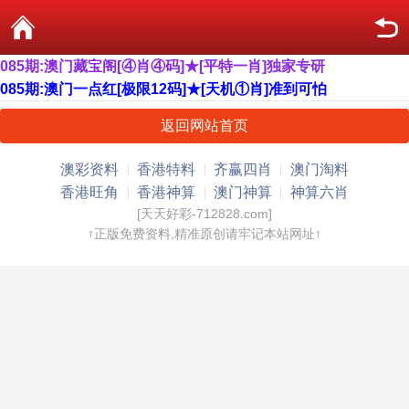
085期:澳门藏宝阁[④肖④码]★[平特一肖]独家专研
085期:澳门一点红[极限12码]★[天机①肖]准到可怕
返回网站首页
澳彩资料
香港特料
齐赢四肖
澳门淘料
香港旺角
香港神算
澳门神算
神算六肖
[天天好彩-712828.com]
↑正版免费资料,精准原创请牢记本站网址↑