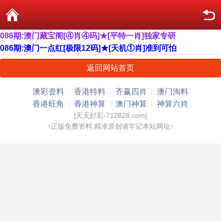
086期:澳门藏宝阁[④肖④码]★[平特一肖]独家专研
086期:澳门一点红[极限12码]★[天机①肖]准到可怕
返回网站首页
澳彩资料
香港特料
齐赢四肖
澳门淘料
香港旺角
香港神算
澳门神算
神算六肖
[天天好彩-712828.com]
↑正版免费资料,精准原创请牢记本站网址↑