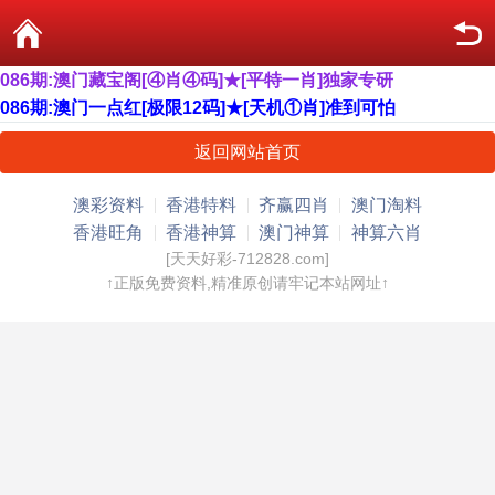
086期:澳门藏宝阁[④肖④码]★[平特一肖]独家专研
086期:澳门一点红[极限12码]★[天机①肖]准到可怕
返回网站首页
澳彩资料
香港特料
齐赢四肖
澳门淘料
香港旺角
香港神算
澳门神算
神算六肖
[天天好彩-712828.com]
↑正版免费资料,精准原创请牢记本站网址↑