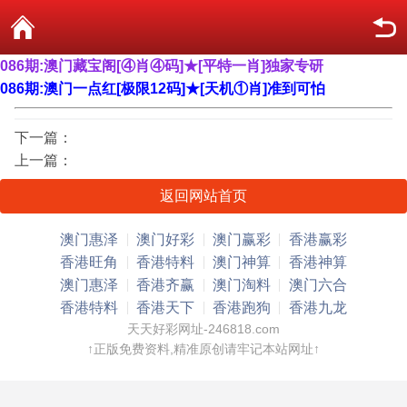
086期:澳门藏宝阁[④肖④码]★[平特一肖]独家专研
086期:澳门一点红[极限12码]★[天机①肖]准到可怕
下一篇：
上一篇：
返回网站首页
澳门惠泽
澳门好彩
澳门赢彩
香港赢彩
香港旺角
香港特料
澳门神算
香港神算
澳门惠泽
香港齐赢
澳门淘料
澳门六合
香港特料
香港天下
香港跑狗
香港九龙
天天好彩网址-246818.com
↑正版免费资料,精准原创请牢记本站网址↑